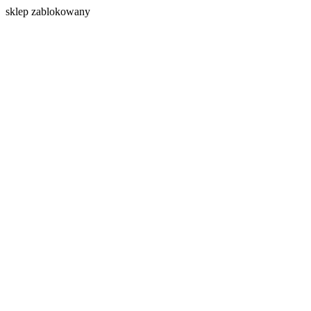
s
klep zablokowany