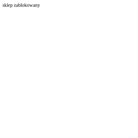
s
klep zablokowany