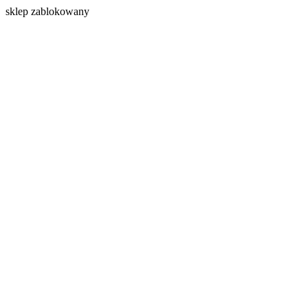
s
klep zablokowany