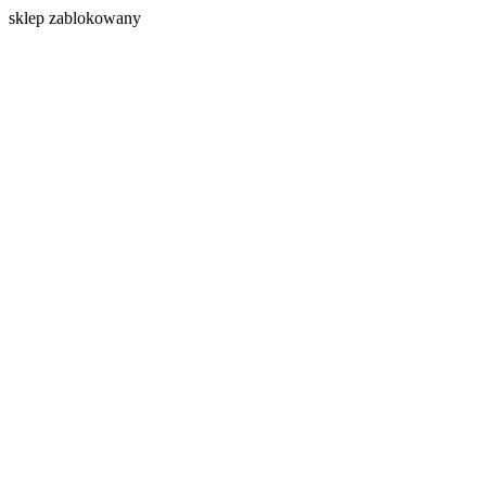
s
klep zablokowany