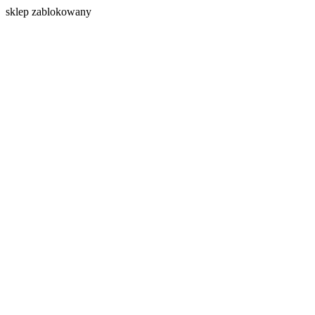
s
klep zablokowany